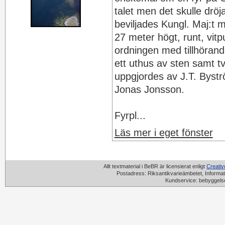
talet men det skulle dröj
beviljades Kungl. Maj:t 
27 meter högt, runt, vitp
ordningen med tillhörand
ett uthus av sten samt t
uppgjordes av J.T. Bys
Jonas Jonsson.
Fyrpl...
Läs mer i eget fönster
Allt textmaterial i BeBR är licensierat enligt
Creati
Postadress: Riksantikvarieämbetet, Informat
Kundservice: bebyggels