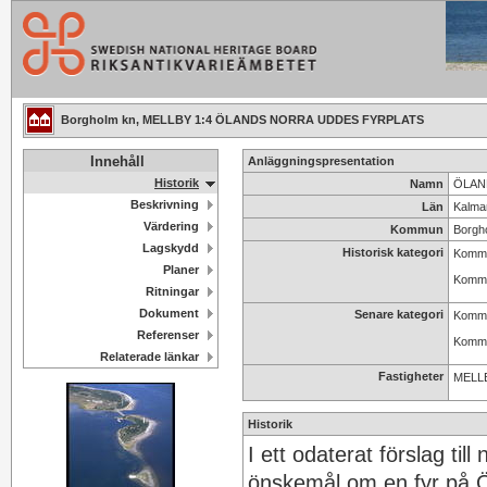
Borgholm kn, MELLBY 1:4 ÖLANDS NORRA UDDES FYRPLATS
Innehåll
Anläggningspresentation
Historik
Namn
ÖLAN
Beskrivning
Län
Kalma
Värdering
Kommun
Borgh
Lagskydd
Historisk kategori
Kommun
Planer
Kommun
Ritningar
Dokument
Senare kategori
Kommun
Referenser
Kommun
Relaterade länkar
Fastigheter
MELLB
Historik
I ett odaterat förslag til
önskemål om en fyr på Ö