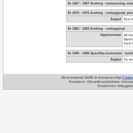
År 1967 - 1967 Ändring - restaurering, exte
År 1975 - 1975 Ändring - ombyggnad, ytte
Åtgärd
Byte ti
År 1983 - 1983 Ändring - ombyggnad
Upphovsman
Alf H
Bjerki
Karin 
År 1995 - 1995 Specifika inventarier - texti
Åtgärd
Ny tex
Allt textmaterial i BeBR är licensierat enligt
Creati
Postadress: Riksantikvarieämbetet, Informat
Kundservice: bebyggels