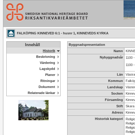
FALKÖPING KINNEVED 6:1 - husnr 1, KINNEVEDS KYRKA
Innehåll
Byggnadspresentation
Historik
Namn
KINNE
Beskrivning
Nybyggnadsår
1100 -
Värdering
1100 -
Lagskydd
Län
Västr
Planer
Ritningar
Kommun
Falkö
Dokument
Landskap
Väster
Relaterade länkar
Socken
Kinne
Församling
Kinnev
Stift
Skara s
Adress
Kinne
Historisk kategori
Religi
Religi
Religi
Religi