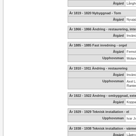
Åtgärd
Långhu
År 1819 - 1820 Nybyggnad - Torn
Åtgärd
Nyupp
År 1866 - 1866 Ändring - restaurering, inte
Åtgärd
Invänd
År 1885 - 1885 Fast inredning - orgel
Åtgärd
Femstä
Upphovsman
Molan
År 1910 - 1911 Ändring - restaurering
Åtgärd
Invänd
Upphovsman
Axel L
Ranten
År 1922 - 1922 Ändring - ombyggnad, exte
Åtgärd
Koppar
År 1929 - 1929 Teknisk installation - el
Upphovsman
Ivar J
År 1938 - 1938 Teknisk installation - värme
Åtgärd
Lågtr