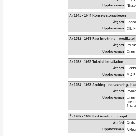
Upphovsman
Nilsso
År 1941 - 1944 Konservatorsarbeten
Åtgärd
Konser
Upphovsman
Olle H
År 1952 - 1953 Fast inredning - predikstol
Åtgärd
Predik
Upphovsman
Gunnar
År 1952 - 1952 Teknisk installation
Åtgärd
Elektr
Upphovsman
M & E 
År 1953 - 1953 Ändring - restaurering, inte
Åtgärd
Invänd
Upphovsman
Gunnar
Olle H
Ärland
År 1965 - 1965 Fast inredning - orgel
Åtgärd
Ombyg
Upphovsman
A Mag