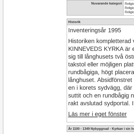
Nuvarande kategori
Religi
Religi
Religi
Historik
Inventeringsår 1995
Historiken kompletterad 
KINNEVEDS KYRKA är en 
sig till långhusets två ö
takstol eller möjligen pl
rundbågiga, högt placerad
långhuset. Absidfönstret
en i korets sydvägg, där
suttit och en rundbågig 
rakt avslutad sydportal. 
Läs mer i eget fönster
År 1100 - 1349 Nybyggnad - Kyrkan i sin h