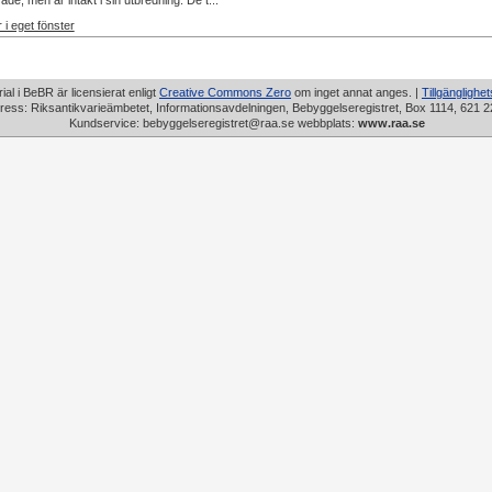
de, men är intakt i sin utbredning. De t...
 i eget fönster
rial i BeBR är licensierat enligt
Creative Commons Zero
om inget annat anges. |
Tillgänglighe
ress: Riksantikvarieämbetet, Informationsavdelningen, Bebyggelseregistret, Box 1114, 621 2
Kundservice: bebyggelseregistret@raa.se webbplats:
www.raa.se