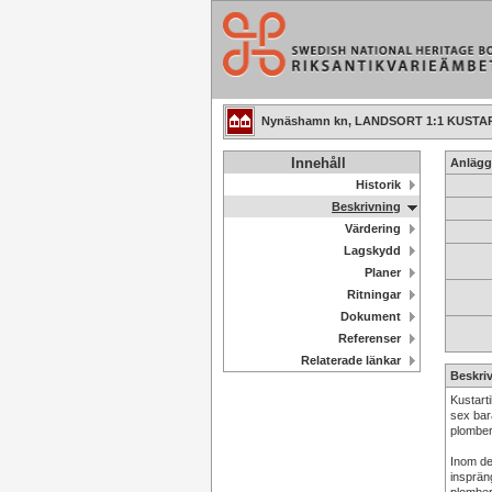
Nynäshamn kn, LANDSORT 1:1 KUSTA
Innehåll
Anlägg
Historik
Beskrivning
Värdering
Lagskydd
Planer
Ritningar
Dokument
Referenser
Relaterade länkar
Beskri
Kustarti
sex bar
plomber
Inom de
insprän