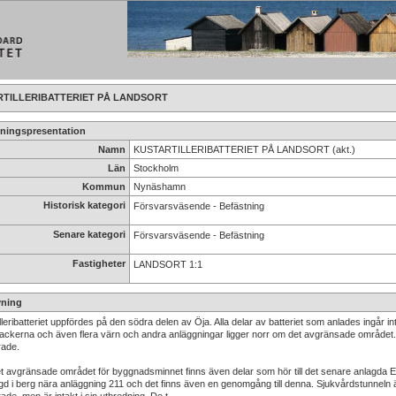
RTILLERIBATTERIET PÅ LANDSORT
ningspresentation
Namn
KUSTARTILLERIBATTERIET PÅ LANDSORT (akt.)
Län
Stockholm
Kommun
Nynäshamn
Historisk kategori
Försvarsväsende - Befästning
Senare kategori
Försvarsväsende - Befästning
Fastigheter
LANDSORT 1:1
vning
lleribatteriet uppfördes på den södra delen av Öja. Alla delar av batteriet som anlades ingår 
ackerna och även flera värn och andra anläggningar ligger norr om det avgränsade området
ade.
t avgränsade området för byggnadsminnet finns även delar som hör till det senare anlagda E
gd i berg nära anläggning 211 och det finns även en genomgång till denna. Sjukvårdstunneln 