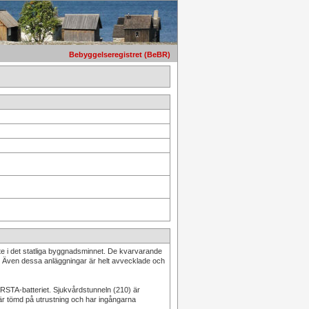
Bebyggelseregistret (BeBR)
inte i det statliga byggnadsminnet. De kvarvarande
. Även dessa anläggningar är helt avvecklade och
RSTA-batteriet. Sjukvårdstunneln (210) är
är tömd på utrustning och har ingångarna