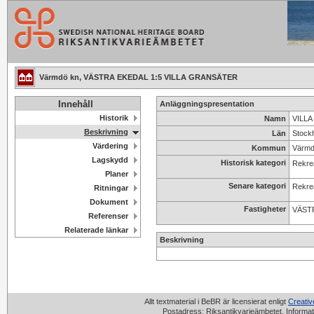
Värmdö kn, VÄSTRA EKEDAL 1:5 VILLA GRANSÄTER
Innehåll
Anläggningspresentation
Historik
Namn
VILLA
Beskrivning
Län
Stock
Värdering
Kommun
Värm
Lagskydd
Historisk kategori
Rekrea
Planer
Senare kategori
Rekrea
Ritningar
Dokument
Fastigheter
VÄSTR
Referenser
Relaterade länkar
Beskrivning
Allt textmaterial i BeBR är licensierat enligt
Creati
Postadress: Riksantikvarieämbetet, Informat