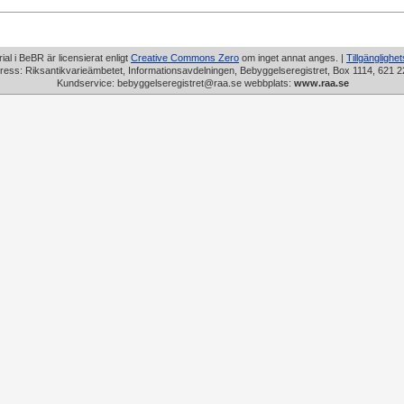
rial i BeBR är licensierat enligt
Creative Commons Zero
om inget annat anges. |
Tillgänglighe
ress: Riksantikvarieämbetet, Informationsavdelningen, Bebyggelseregistret, Box 1114, 621 2
Kundservice: bebyggelseregistret@raa.se webbplats:
www.raa.se