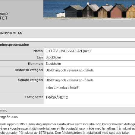
VLUNDSSKOLAN
ningspresentation
Namn
FD LÖVLUNDSSKOLAN (akt.)
Län
Stockholm
Kommun
Stockholm
Historisk kategori
Utbildning och vetenskap - Skola
Senare kategori
Utbildning och vetenskap - Skola
Industri - Industrihotell
Fastigheter
TRÄSPÅNET 2
vning
ringsår 2005
skola uppförd 1953, som idag inrymmer Grafikskola samt industri- och kontorslokaler. Anlägg
 på en skogsbevuxen höjd nordväst om ett flerbostadshusområde med lamellhus från slutet av
byggnader från slutet av 1970-talet. Den fd skolgården är asfalterad med sparade tallar.