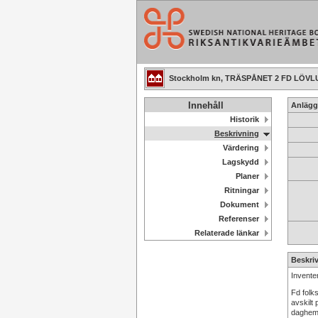
Stockholm kn, TRÄSPÅNET 2 FD LÖ
Innehåll
Anlägg
Historik
Beskrivning
Värdering
Lagskydd
Planer
Ritningar
Dokument
Referenser
Relaterade länkar
Beskri
Invente
Fd folk
avskilt
daghems