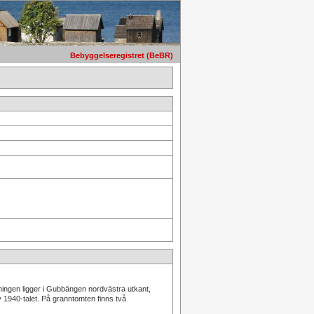
Bebyggelseregistret (BeBR)
ningen ligger i Gubbängen nordvästra utkant,
 1940-talet. På granntomten finns två