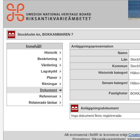
Stockholm kn, BOKKAMMAREN 7
Innehåll
Anläggningspresentation
Historik
Namn
Beskrivning
Län
Stock
Värdering
Kommun
Stock
Lagskydd
Historisk kategori
Hälso-
Planer
Senare kategori
Hälso-
Ritningar
Dokument
Fastigheter
BOKK
Referenser
Relaterade länkar
Anläggningsdokument
Inga dokument finns registrerade.
Allt textmaterial i BeBR är licensierat enligt
Creati
Postadress: Riksantikvarieämbetet, Informat