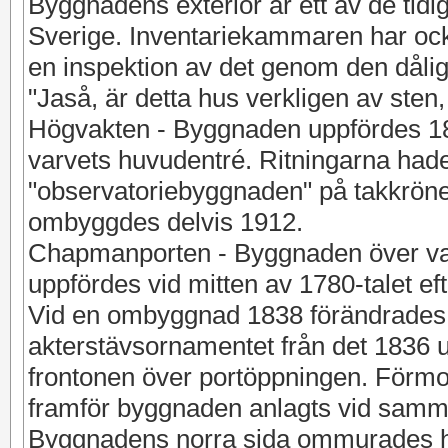
Byggnadens exteriör är ett av de tidig
Sverige. Inventariekammaren har ocks
en inspektion av det genom den dåli
"Jaså, är detta hus verkligen av sten,
Högvakten - Byggnaden uppfördes 18
varvets huvudentré. Ritningarna hade 
"observatoriebyggnaden" på takkröne
ombyggdes delvis 1912.
Chapmanporten - Byggnaden över var
uppfördes vid mitten av 1780-talet ef
Vid en ombyggnad 1838 förändrades e
akterstävsornamentet från det 1836 u
frontonen över portöppningen. Förmo
framför byggnaden anlagts vid samma t
Byggnadens norra sida ommurades h