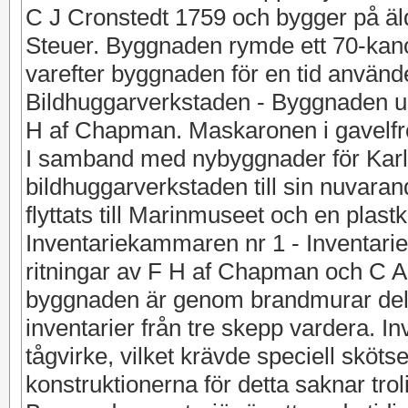
C J Cronstedt 1759 och bygger på äld
Steuer. Byggnaden rymde ett 70-kan
varefter byggnaden för en tid använd
Bildhuggarverkstaden - Byggnaden upp
H af Chapman. Maskaronen i gavelfron
I samband med nybyggnader för Karl
bildhuggarverkstaden till sin nuvaran
flyttats till Marinmuseet och en plast
Inventariekammaren nr 1 - Inventari
ritningar av F H af Chapman och C A
byggnaden är genom brandmurar delad 
inventarier från tre skepp vardera. In
tågvirke, vilket krävde speciell sköt
konstruktionerna för detta saknar trol