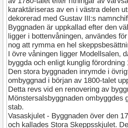
av 1780-talet efter ritningar av var
karaktäriseras av en i västra delen u
dekorerad med Gustav III:s namnchiffe
Byggnaden är uppkallad efter den vä
ligger i bottenvåningen, användes fö
nog att rymma en hel skeppsbesättni
I övre våningen ligger Modellsalen, d
byggda och enligt kunglig förordning
Den stora byggnaden inrymde i övrigt
ombyggnad i början av 1800-talet uppfö
Detta revs vid en renovering av byg
Mönstersalsbyggnaden ombyggdes g
stab.
Vasaskjulet - Byggnaden över den 17
och kallades Stora Skeppsskjulet. De