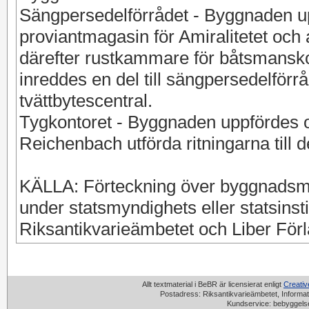
Sängpersedelförrådet - Byggnaden 
proviantmagasin för Amiralitetet och
därefter rustkammare för båtsmansk
inreddes en del till sängpersedelfö
tvättbytescentral.
Tygkontoret - Byggnaden uppfördes 
Reichenbach utförda ritningarna till d
KÄLLA: Förteckning över byggnadsmin
under statsmyndighets eller statsins
Riksantikvarieämbetet och Liber För
Allt textmaterial i BeBR är licensierat enligt
Creati
Postadress: Riksantikvarieämbetet, Informat
Kundservice: bebyggels