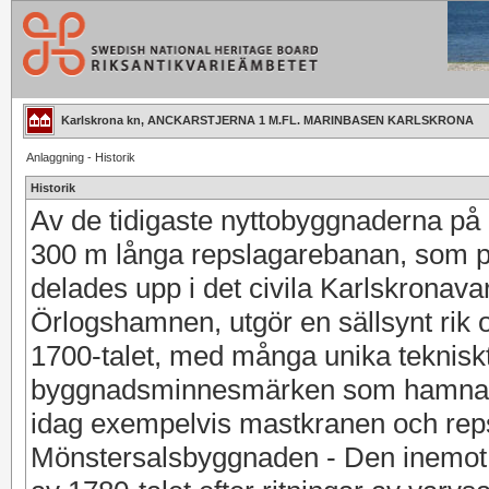
Karlskrona kn, ANCKARSTJERNA 1 M.FL. MARINBASEN KARLSKRONA
Anlaggning - Historik
Historik
Av de tidigaste nyttobyggnaderna p
300 m långa repslagarebanan, som p
delades upp i det civila Karlskronav
Örlogshamnen, utgör en sällsynt rik o
1700-talet, med många unika teknisk
byggnadsminnesmärken som hamnade
idag exempelvis mastkranen och re
Mönstersalsbyggnaden - Den inemot 