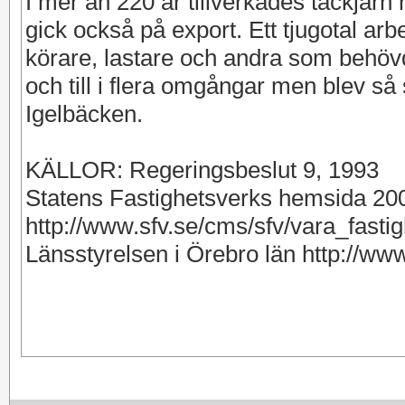
I mer än 220 år tillverkades tackjärn
gick också på export. Ett tjugotal arb
körare, lastare och andra som behö
och till i flera omgångar men blev s
Igelbäcken.
KÄLLOR: Regeringsbeslut 9, 1993
Statens Fastighetsverks hemsida 20
http://www.sfv.se/cms/sfv/vara_fast
Länsstyrelsen i Örebro län http://www.