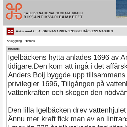
Askersund kn, ALGRENAMARKEN 1:33 IGELBÄCKENS MASUGN
Anlaggning - Historik
Historik
Igelbäckens hytta anlades 1696 av An
tidigare.Den kom att ingå i det aff
Anders Boij byggde upp tillsammans 
privilegier 1696, Tillgången på vatte
vattenkraften och skogen den nödvän
Den lilla Igelbäcken drev vattenhjule
Ännu mer kraft fick man av en lintrans