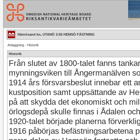
Härnösand kn, UTANÖ 3:55 HEMSÖ FÄSTNING
Anlaggning - Historik
Historik
Från slutet av 1800-talet fanns tanka
mynningsviken till Ångermanälven som 
1914 års försvarsbeslut innebar ett
kustposition samt uppsättande av Hem
på att skydda det ekonomiskt och mili
örlogsdepå skulle finnas i Ådalen oc
1920-talet började planerna förverkli
1916 påbörjas befästningsarbetena p