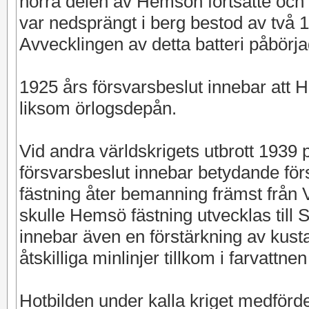
norra delen av Hemsön fortsatte och b
var nedsprängt i berg bestod av två 
Avvecklingen av detta batteri påbörja
1925 års försvarsbeslut innebar att 
liksom örlogsdepån.
Vid andra världskrigets utbrott 1939
försvarsbeslut innebar betydande för
fästning åter bemanning främst från 
skulle Hemsö fästning utvecklas till 
innebar även en förstärkning av kusta
åtskilliga minlinjer tillkom i farvatt
Hotbilden under kalla kriget medförd