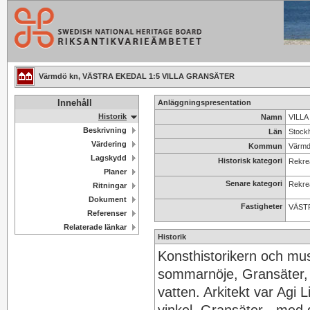
Värmdö kn, VÄSTRA EKEDAL 1:5 VILLA GRANSÄTER
Innehåll
Anläggningspresentation
Historik
Namn
VILLA
Beskrivning
Län
Stock
Värdering
Kommun
Värm
Lagskydd
Historisk kategori
Rekrea
Planer
Senare kategori
Rekrea
Ritningar
Dokument
Fastigheter
VÄSTR
Referenser
Relaterade länkar
Historik
Konsthistorikern och mus
sommarnöje, Gransäter, 
vatten. Arkitekt var Agi 