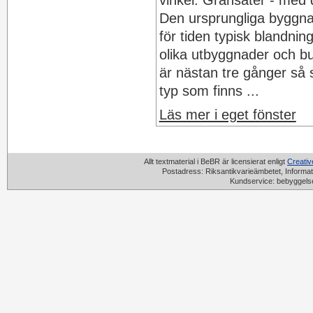
vinkel. Gransäter - med
Den ursprungliga byggnad
för tiden typisk blandni
olika utbyggnader och b
är nästan tre gånger så 
typ som finns ...
Läs mer i eget fönster
Allt textmaterial i BeBR är licensierat enligt
Creati
Postadress: Riksantikvarieämbetet, Informat
Kundservice: bebyggels