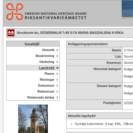
Stockholm kn, SÖDERMALM 7:48 S:TA MARIA MAGDALENA KYRKA
Innehåll
Anläggningspresentation
Historik
Namn
S:TA 
Beskrivning
Län
Stock
Värdering
Kommun
Stock
Lagskydd
Historisk kategori
Religi
Planer
Religi
Ritningar
Dokument
Senare kategori
Religi
Referenser
Religi
Relaterade länkar
Fastigheter
SÖDE
Aktuella lagskydd
Kyrkligt kulturminne. 4 kap. KML ,Tillko