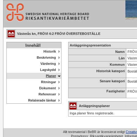
Västerås kn, FRÖVI 4:2 FRÖVI ÖVERSTEBOSTÄLLE
Innehåll
Anläggningspresentation
Historik
Namn
FRÖVI
Beskrivning
Län
Västm
Värdering
Kommun
Väste
Lagskydd
Historisk kategori
Bostäl
Planer
Senare kategori
Bostäl
Ritningar
Dokument
Fastigheter
FRÖVI
Referenser
Relaterade länkar
Anläggningsplaner
Inga planer finns registrerade.
Allt textmaterial i BeBR är licensierat enligt
Creati
Postadress: Riksantikvarieämbetet, Informat