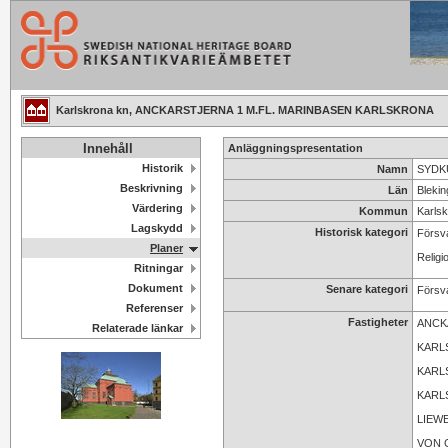
Karlskrona kn, ANCKARSTJERNA 1 M.FL. MARINBASEN KARLSKRONA
Innehåll
Anläggningspresentation
Historik
Namn
SYDKU
Beskrivning
Län
Blekin
Värdering
Kommun
Karls
Lagskydd
Historisk kategori
Försv
Planer
Religi
Ritningar
Dokument
Senare kategori
Försv
Referenser
Fastigheter
ANCK
Relaterade länkar
KARL
KARL
KARL
LIEWE
VON 