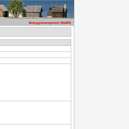
Bebyggelseregistret (BeBR)