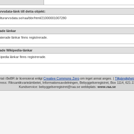
rvsdata-länk till detta objekt:
kulturarvsdata.se/raa/bbr/html/21000001007280
ade länkar
aterade länkar finns registrerade.
ade Wikipedia-länkar
ipedia länkar finns registrerade.
rial i BeBR är licensierat enligt
Creative Commons Zero
om inget annat anges. |
Tillgänglighe
ress: Riksantikvarieämbetet, Informationsavdelningen, Bebyggelseregistret, Box 1114, 621 2
Kundservice: bebyggelseregistret@raa.se webbplats:
www.raa.se