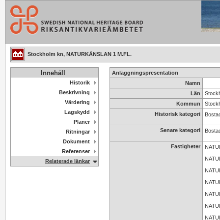
Stockholm kn, NATURKÄNSLAN 1 M.FL.
Innehåll
Anläggningspresentation
Historik
Namn
Beskrivning
Län
Stock
Värdering
Kommun
Stock
Lagskydd
Historisk kategori
Bosta
Planer
Senare kategori
Bosta
Ritningar
Dokument
Fastigheter
NATU
Referenser
NATU
Relaterade länkar
NATU
NATU
NATU
NATU
NATU