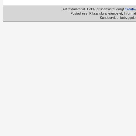
Allt textmaterial i BeBR är licensierat enligt
Creati
Postadress: Riksantikvarieämbetet, Informat
Kundservice: bebyggels