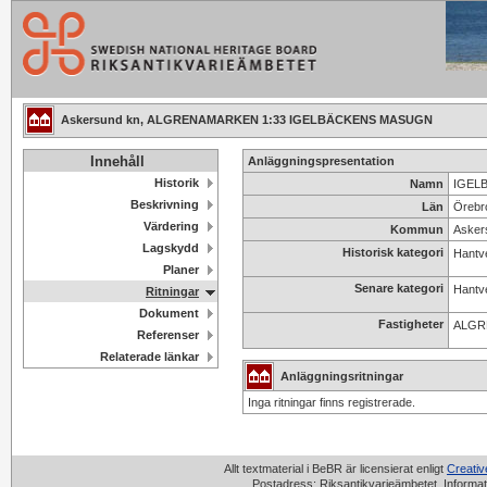
Askersund kn, ALGRENAMARKEN 1:33 IGELBÄCKENS MASUGN
Innehåll
Anläggningspresentation
Historik
Namn
IGELB
Beskrivning
Län
Örebr
Värdering
Kommun
Asker
Lagskydd
Historisk kategori
Hantv
Planer
Senare kategori
Hantv
Ritningar
Dokument
Fastigheter
ALGR
Referenser
Relaterade länkar
Anläggningsritningar
Inga ritningar finns registrerade.
Allt textmaterial i BeBR är licensierat enligt
Creati
Postadress: Riksantikvarieämbetet, Informat