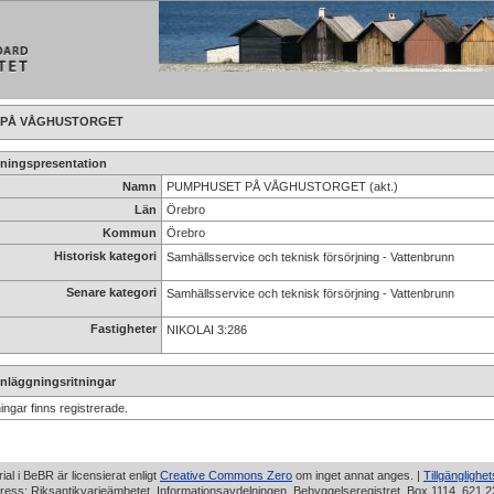
ET PÅ VÅGHUSTORGET
ningspresentation
Namn
PUMPHUSET PÅ VÅGHUSTORGET (akt.)
Län
Örebro
Kommun
Örebro
Historisk kategori
Samhällsservice och teknisk försörjning - Vattenbrunn
Senare kategori
Samhällsservice och teknisk försörjning - Vattenbrunn
Fastigheter
NIKOLAI 3:286
nläggningsritningar
ningar finns registrerade.
rial i BeBR är licensierat enligt
Creative Commons Zero
om inget annat anges. |
Tillgänglighe
ress: Riksantikvarieämbetet, Informationsavdelningen, Bebyggelseregistret, Box 1114, 621 2