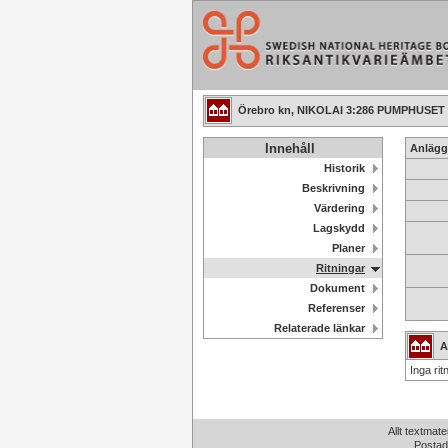
Örebro kn, NIKOLAI 3:286 PUMPHUS
Innehåll
Anlägg
Historik
Beskrivning
Värdering
Lagskydd
Planer
Ritningar
Dokument
Referenser
Relaterade länkar
A
Inga rit
Allt textmate
Postad