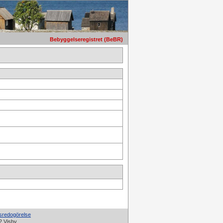
Bebyggelseregistret (BeBR)
tsredogörelse
2 Visby.