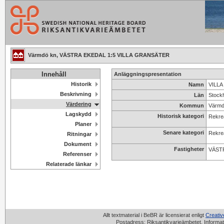
Värmdö kn, VÄSTRA EKEDAL 1:5 VILLA GRANSÄTER
Innehåll
Anläggningspresentation
Historik
Namn
VILLA
Beskrivning
Län
Stock
Värdering
Kommun
Värm
Lagskydd
Historisk kategori
Rekrea
Planer
Senare kategori
Rekrea
Ritningar
Dokument
Fastigheter
VÄSTR
Referenser
Relaterade länkar
Allt textmaterial i BeBR är licensierat enligt
Creati
Postadress: Riksantikvarieämbetet, Informat