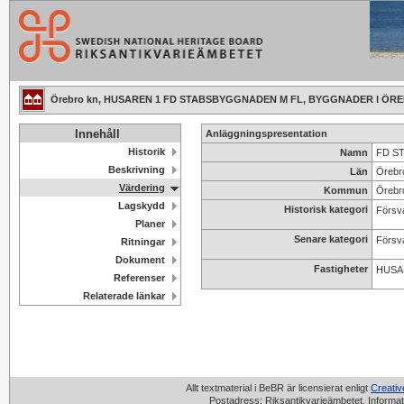
Örebro kn, HUSAREN 1 FD STABSBYGGNADEN M FL, BYGGNADER I ÖR
Innehåll
Anläggningspresentation
Historik
Namn
FD S
Beskrivning
Län
Örebr
Värdering
Kommun
Örebr
Lagskydd
Historisk kategori
Försv
Planer
Senare kategori
Försv
Ritningar
Dokument
Fastigheter
HUSA
Referenser
Relaterade länkar
Allt textmaterial i BeBR är licensierat enligt
Creati
Postadress: Riksantikvarieämbetet, Informat