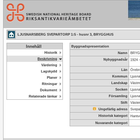
LJUSNARSBERG SVEPARTORP 1:5 - husnr 3, BRYGGHUS
Innehåll
Byggnadspresentation
Historik
Namn
BRYGG
Beskrivning
Nybyggnadsår
1924 
Värdering
Län
Örebr
Lagskydd
Kommun
Ljusn
Planer
Landskap
Västm
Ritningar
Socken
Ljusn
Dokument
Församling
Ljusna
Relaterade länkar
Stift
Väster
Ungefärlig adress
Svepa
Historisk kategori
Hantv
Nuvarande kategori