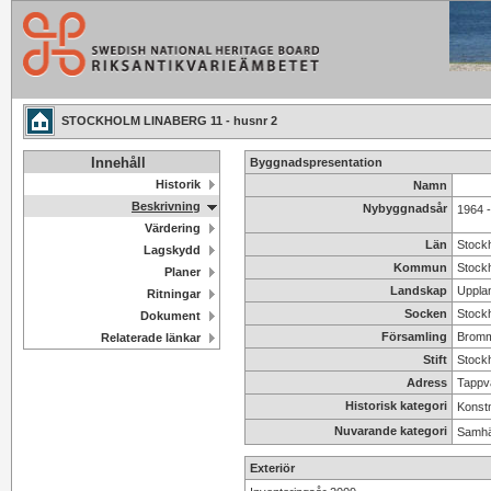
STOCKHOLM LINABERG 11 - husnr 2
Innehåll
Byggnadspresentation
Historik
Namn
Beskrivning
Nybyggnadsår
1964 
Värdering
Län
Stock
Lagskydd
Kommun
Stock
Planer
Landskap
Uppla
Ritningar
Socken
Stock
Dokument
Församling
Bromm
Relaterade länkar
Stift
Stockh
Adress
Tappv
Historisk kategori
Konstn
Nuvarande kategori
Samhäl
Exteriör