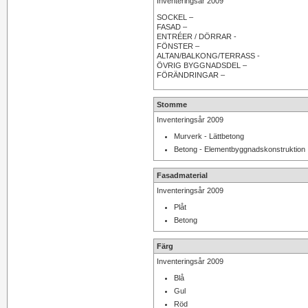
Inventeringsår 2009
SOCKEL –
FASAD –
ENTRÉER / DÖRRAR -
FÖNSTER –
ALTAN/BALKONG/TERRASS -
ÖVRIG BYGGNADSDEL –
FÖRÄNDRINGAR –
Stomme
Inventeringsår 2009
Murverk - Lättbetong
Betong - Elementbyggnadskonstruktion
Fasadmaterial
Inventeringsår 2009
Plåt
Betong
Färg
Inventeringsår 2009
Blå
Gul
Röd