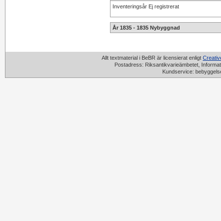
Inventeringsår Ej registrerat
År 1835 - 1835 Nybyggnad
Allt textmaterial i BeBR är licensierat enligt
Creati
Postadress: Riksantikvarieämbetet, Informat
Kundservice: bebyggels