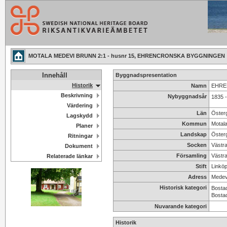
MOTALA MEDEVI BRUNN 2:1 - husnr 15, EHRENCRONSKA BYGGNINGEN
Innehåll
Byggnadspresentation
Historik
Namn
EHRE
Beskrivning
Nybyggnadsår
1835 
Värdering
Län
Öster
Lagskydd
Kommun
Motal
Planer
Landskap
Öster
Ritningar
Socken
Västr
Dokument
Församling
Västra
Relaterade länkar
Stift
Linköp
Adress
Medev
Historisk kategori
Bosta
Bosta
Nuvarande kategori
Historik