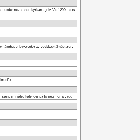
ats under nuvarande kyrkans golv. Vid 1200-talets
 av långhuset bevarade) av veckkapitälmästaren.
rucifix.
en samt en målad kalender på tornets norra vägg