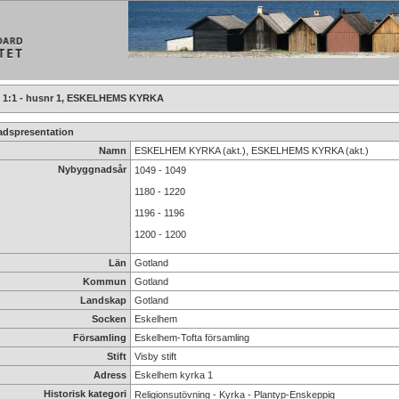
1 - husnr 1, ESKELHEMS KYRKA
dspresentation
Namn
ESKELHEM KYRKA (akt.), ESKELHEMS KYRKA (akt.)
Nybyggnadsår
1049 - 1049
1180 - 1220
1196 - 1196
1200 - 1200
Län
Gotland
Kommun
Gotland
Landskap
Gotland
Socken
Eskelhem
Församling
Eskelhem-Tofta församling
Stift
Visby stift
Adress
Eskelhem kyrka 1
Historisk kategori
Religionsutövning - Kyrka - Plantyp-Enskeppig