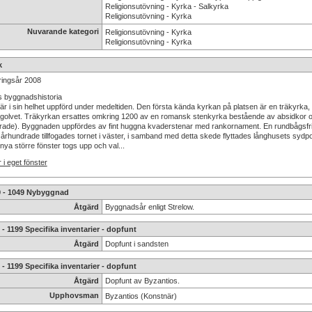
Religionsutövning - Kyrka - Salkyrka
Religionsutövning - Kyrka
Nuvarande kategori
Religionsutövning - Kyrka
Religionsutövning - Kyrka
k
ringsår 2008
 byggnadshistoria
är i sin helhet uppförd under medeltiden. Den första kända kyrkan på platsen är en träkyrka, 
golvet. Träkyrkan ersattes omkring 1200 av en romansk stenkyrka bestående av absidkor o
rade). Byggnaden uppfördes av fint huggna kvaderstenar med rankornament. En rundbågsfris
rhundrade tillfogades tornet i väster, i samband med detta skede flyttades långhusets sydpor
nya större fönster togs upp och val...
 i eget fönster
9 - 1049 Nybyggnad
Åtgärd
Byggnadsår enligt Strelow.
 - 1199 Specifika inventarier - dopfunt
Åtgärd
Dopfunt i sandsten
 - 1199 Specifika inventarier - dopfunt
Åtgärd
Dopfunt av Byzantios.
Upphovsman
Byzantios (Konstnär)