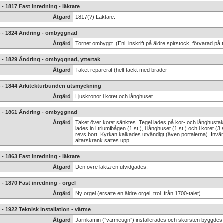
 - 1817 Fast inredning - läktare
Åtgärd
1817(?) Läktare.
4 - 1824 Ändring - ombyggnad
Åtgärd
Tornet ombyggt. (Enl. inskrift på äldre spirstock, förvarad på
 - 1829 Ändring - ombyggnad, yttertak
Åtgärd
Taket reparerat (helt täckt med bräder
4 - 1844 Arkitekturbunden utsmyckning
Åtgärd
Ljuskronor i koret och långhuset.
0 - 1861 Ändring - ombyggnad
Åtgärd
Taket över koret sänktes. Tegel lades på kor- och långhustak
lades in i triumfbågen (1 st.), i långhuset (1 st.) och i koret 
revs bort. Kyrkan kalkades utvändigt (även portalerna). Invän
altarskrank sattes upp.
 - 1863 Fast inredning - läktare
Åtgärd
Den övre läktaren utvidgades.
 - 1870 Fast inredning - orgel
Åtgärd
Ny orgel (ersatte en äldre orgel, trol. från 1700-talet).
 - 1922 Teknisk installation - värme
Åtgärd
Järnkamin (”värmeugn”) installerades och skorsten byggdes