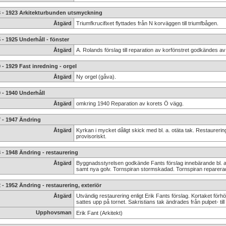
3 - 1923 Arkitekturbunden utsmyckning
Åtgärd
Triumfkrucifixet flyttades från N korväggen till triumfbågen.
 - 1925 Underhåll - fönster
Åtgärd
A. Rolands förslag till reparation av korfönstret godkändes 
 - 1929 Fast inredning - orgel
Åtgärd
Ny orgel (gåva).
 - 1940 Underhåll
Åtgärd
omkring 1940 Reparation av korets Ö vägg.
 - 1947 Ändring
Åtgärd
Kyrkan i mycket dåligt skick med bl. a. otäta tak. Restaurerin
provisoriskt.
 - 1948 Ändring - restaurering
Åtgärd
Byggnadsstyrelsen godkände Fants förslag innebärande bl. a. 
samt nya golv. Tornspiran stormskadad. Tornspiran reparer
 - 1952 Ändring - restaurering, exteriör
Åtgärd
Utvändig restaurering enligt Erik Fants förslag. Kortaket fö
sattes upp på tornet. Sakristians tak ändrades från pulpet- till
Upphovsman
Erik Fant (Arkitekt)