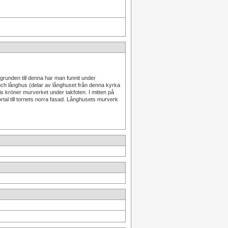
grunden till denna har man funnit under
ch långhus (delar av långhuset från denna kyrka
 kröner murverket under takfoten. I mitten på
tal till tornets norra fasad. Långhusets murverk