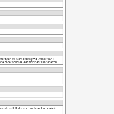
dateringen av Stora kapellet vid Domkyrkan i
etta något senare), glasmålningar i korfönstren.
 boende vid Liffedarve i Eskelhem. Han målade