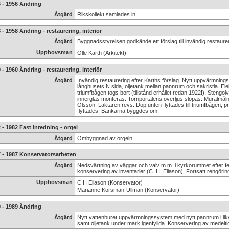
 - 1956 Ändring
Åtgärd
Rikskollekt samlades in.
 - 1958 Ändring - restaurering, interiör
Åtgärd
Byggnadsstyrelsen godkände ett förslag till invändig restaureri
Upphovsman
Olle Karth (Arkitekt)
 - 1960 Ändring - restaurering, interiör
Åtgärd
Invändig restaurering efter Karths förslag. Nytt uppvärmni
långhusets N sida, oljetank mellan pannrum och sakristia. Elekt
triumfbågen togs bort (tillstånd erhållet redan 1922!). Stengol
innerglas monteras. Tornportalens överljus slopas. Muralmå
Olsson. Läktaren revs. Dopfunten flyttades till triumfbågen, p
flyttades. Bänkarna byggdes om.
 - 1982 Fast inredning - orgel
Åtgärd
Ombyggnad av orgeln.
7 - 1987 Konservatorsarbeten
Åtgärd
Nedsvärtning av väggar och valv m.m. i kyrkorummet efter f
konservering av inventarier (C. H. Eliason). Fortsatt rengöri
Upphovsman
C H Eliason (Konservator)
Marianne Korsman-Ullman (Konservator)
 - 1989 Ändring
Åtgärd
Nytt vattenburet uppvärmningssystem med nytt pannrum i li
samt oljetank under mark igenfyllda. Konservering av medeltid