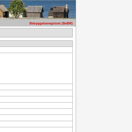
Bebyggelseregistret (BeBR)