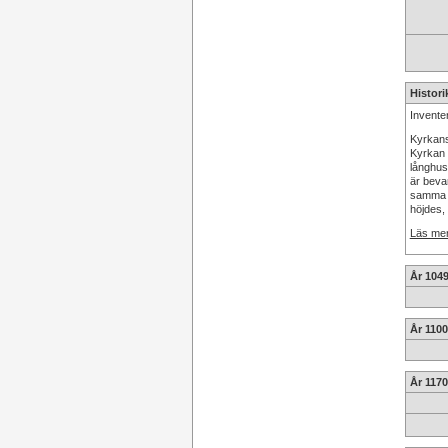
Histori
Invente
Kyrkans
Kyrkan 
långhus
är beva
samma å
höjdes, 
Läs mer
År 104
År 1100
År 1170