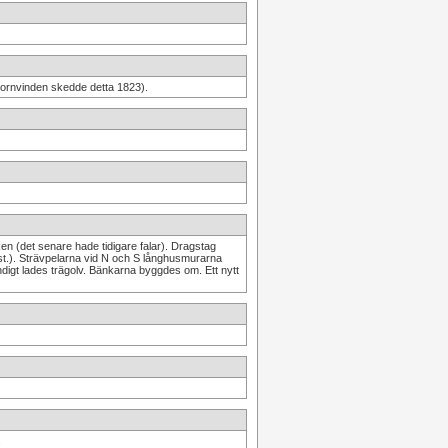
 tornvinden skedde detta 1823).
en (det senare hade tidigare falar). Dragstag
(3 st.). Strävpelarna vid N och S långhusmurarna
digt lades trägolv. Bänkarna byggdes om. Ett nytt
.