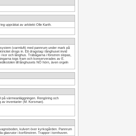
ng upprättat av arkitekt Olle Karth.
ngssystem (varmluft) med pannrum under mark på
ricitet drogs in. Ett dragstag i långhuset invid
v i kor och långhus. Träbågarna i fönstren slopas,
lningarna togs fram och konserverades av E.
redikstolen till långhusets NÖ hörn, även orgeln
el på värmeanläggningen. Rengöring och
ng av inventarier (M. Korsman).
kvagnsboden, kulvert över kyrkogården. Pannrum
a glasrutor i korfönstren. Trappor i tornhuven.