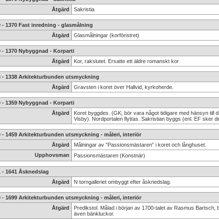
Åtgärd
Sakristia
 - 1370 Fast inredning - glasmålning
Åtgärd
Glasmålningar (korfönstret)
 - 1370 Nybyggnad - Korparti
Åtgärd
Kor, rakslutet. Ersatte ett äldre romanskt kor
8 - 1338 Arkitekturbunden utsmyckning
Åtgärd
Gravsten i koret över Hallvid, kyrkoherde.
 - 1359 Nybyggnad - Korparti
Åtgärd
Koret byggdes. (GK; bör vara något tidigare med hänsyn till 
Visby). Nordportalen flyttas. Sakristian byggs (enl. EF sker d
 - 1459 Arkitekturbunden utsmyckning - måleri, interiör
Åtgärd
Målningar av ”Passionsmästaren” i koret och långhuset.
Upphovsman
Passionsmästaren (Konstnär)
1 - 1641 Åsknedslag
Åtgärd
N torngalleriet ombyggt efter åsknedslag.
 - 1699 Arkitekturbunden utsmyckning - måleri, interiör
Åtgärd
Predikstol. Målad i början av 1700-talet av Rasmus Bartsch,
även bänkluckor.