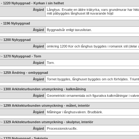
 - 1220 Nybyggnad - Kyrkan i sin helhet
Åtgärd
Långhus. Ersatte en äldre träkyrka, vars grundmurar har hitt
mitt påbyggdes långhuset till nuvarande höjd
6 - 1196 Nybyggnad
Åtgärd
Byggnadsår enligt taxuslistan.
0 - 1200 Nybyggnad
Åtgärd
omkring 1200 Kor och långhus byggdes i romansk stil (delar
0 - 1270 Nybyggnad - Torn
Åtgärd
Torn.
0 - 1259 Ändring - ombyggnad
Åtgärd
Tornet byggdes, långhuset byggdes om och förhöjdes. Triumfk
0 - 1300 Arkitekturbunden utsmyckning - kalkmålning
Åtgärd
Geometriskt ornamentala och figurativa kalkmålningar i valv
 - 1299 Arkitekturbunden utsmyckning - måleri, interiör
Åtgärd
Målningar i långhusvalven. Brudbänk.
 - 1329 Arkitekturbunden utsmyckning - skulptur, interiör
Åtgärd
Processionskrucifix.
 - 1370 Nybyggnad - Sakristia