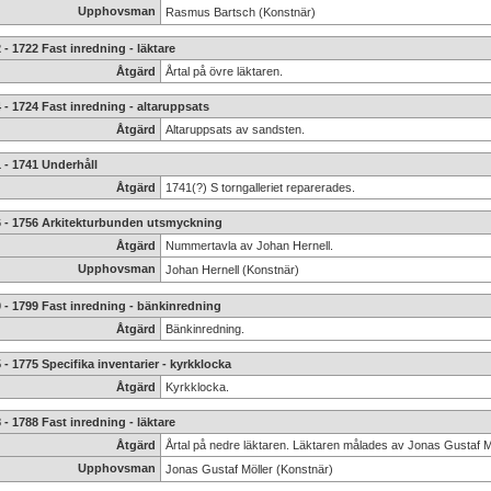
Upphovsman
Rasmus Bartsch (Konstnär)
 - 1722 Fast inredning - läktare
Åtgärd
Årtal på övre läktaren.
 - 1724 Fast inredning - altaruppsats
Åtgärd
Altaruppsats av sandsten.
 - 1741 Underhåll
Åtgärd
1741(?) S torngalleriet reparerades.
6 - 1756 Arkitekturbunden utsmyckning
Åtgärd
Nummertavla av Johan Hernell.
Upphovsman
Johan Hernell (Konstnär)
 - 1799 Fast inredning - bänkinredning
Åtgärd
Bänkinredning.
 - 1775 Specifika inventarier - kyrkklocka
Åtgärd
Kyrkklocka.
 - 1788 Fast inredning - läktare
Åtgärd
Årtal på nedre läktaren. Läktaren målades av Jonas Gustaf Mö
Upphovsman
Jonas Gustaf Möller (Konstnär)