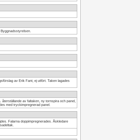
av Byggnadsstyrelsen.
gsförslag av Erik Fant, ej utfört. Taken lagades
återställande av faltaken, ny tornspira och panel,
ades med tryckimpregnerad panel.
rhöjdes. Falarna doppimpregnerades. Åskledare
 sadeltak.