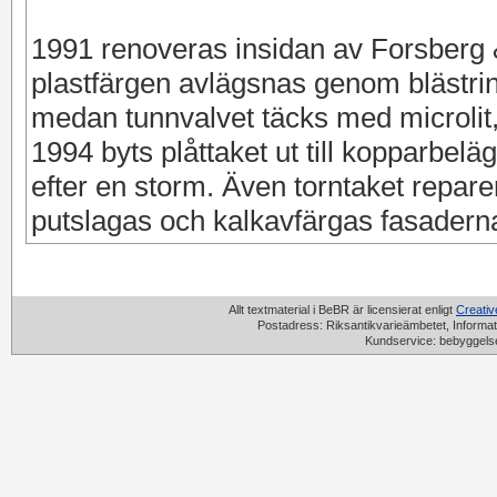
1991 renoveras insidan av Forsberg &
plastfärgen avlägsnas genom blästring
medan tunnvalvet täcks med microlit,
1994 byts plåttaket ut till kopparbel
efter en storm. Även torntaket repare
putslagas och kalkavfärgas fasaderna 
Allt textmaterial i BeBR är licensierat enligt
Creati
Postadress: Riksantikvarieämbetet, Informat
Kundservice: bebyggels