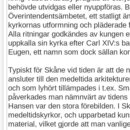
behövde utvidgas eller nyuppföras.
Överintendentsämbetet, ett statligt
kyrkornas utformning och pläderade fö
Alla ritningar godkändes av kungen e
uppkalla sin kyrka efter Carl XIV:s 
Eugen, ett namn som dock sällan ko
Typiskt för Skåne vid tiden är att d
ansluter till den medeltida arkitektur
och som lyhört tillämpades i t.ex. Sm
påverkades man nämnvärt av tidens d
Hansen var den stora förebilden. I S
medeltidskyrkor, och upparbetad ku
material, vilket gjorde att man vanli