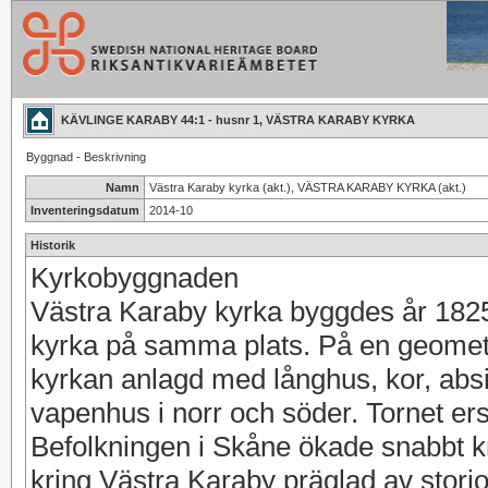
KÄVLINGE KARABY 44:1 - husnr 1, VÄSTRA KARABY KYRKA
Byggnad - Beskrivning
Namn
Västra Karaby kyrka (akt.), VÄSTRA KARABY KYRKA (akt.)
Inventeringsdatum
2014-10
Historik
Kyrkobyggnaden
Västra Karaby kyrka byggdes år 1825,
kyrka på samma plats. På en geomet
kyrkan anlagd med långhus, kor, absid
vapenhus i norr och söder. Tornet ersat
Befolkningen i Skåne ökade snabbt krin
kring Västra Karaby präglad av storjor