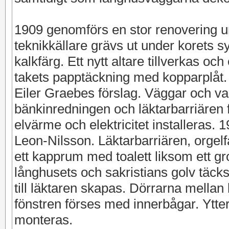
1909 genomförs en stor renovering u
teknikkällare grävs ut under korets 
kalkfärg. Ett nytt altare tillverkas oc
takets papptäckning med kopparplåt. 1
Eiler Graebes förslag. Väggar och val
bänkinredningen och läktarbarriären f
elvärme och elektricitet installeras. 
Leon-Nilsson. Läktarbarriären, orge
ett kapprum med toalett liksom ett g
långhusets och sakristians golv täc
till läktaren skapas. Dörrarna mellan 
fönstren förses med innerbågar. Ytte
monteras.