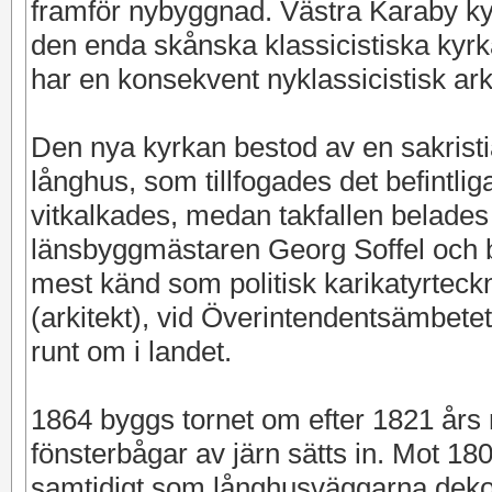
framför nybyggnad. Västra Karaby ky
den enda skånska klassicistiska kyrka
har en konsekvent nyklassicistisk arki
Den nya kyrkan bestod av en sakristia
långhus, som tillfogades det befintli
vitkalkades, medan takfallen belade
länsbyggmästaren Georg Soffel och b
mest känd som politisk karikatyrtec
(arkitekt), vid Överintendentsämbetet 
runt om i landet.
1864 byggs tornet om efter 1821 års 
fönsterbågar av järn sätts in. Mot 18
samtidigt som långhusväggarna dek