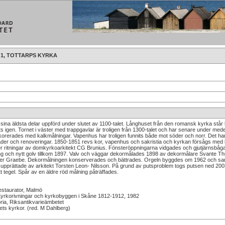
 1, TOTTARPS KYRKA
 till sina äldsta delar uppförd under slutet av 1100-talet. Långhuset från den romansk kyrka st
s igen. Tornet i väster med trappgavlar är troligen från 1300-talet och har senare under med
korerades med kalkmålningar. Vapenhus har troligen funnits både mot söder och norr. Det har
der och renoveringar. 1850-1851 revs kor, vapenhus och sakristia och kyrkan försågs med 
er ritningar av domkyrkoarkitekt CG Brunius. Fönsteröppningarna vidgades och gjutjärnsbågar 
 och nytt golv tillkom 1897. Valv och väggar dekormålades 1898 av dekormålare Svante Thu
iler Graebe. Dekormålningen konserverades och bättrades. Orgeln byggdes om 1962 och samt
ar upprättade av arkitekt Torsten Leon- Nilsson. På grund av putsproblem togs putsen ned 
tt tegel. Spår av en äldre röd målning påträffades.
estaurator, Malmö
 Kyrkorivningar och kyrkobyggen i Skåne 1812-1912, 1982
ia, Riksantikvarieämbetet
ets kyrkor. (red. M Dahlberg)