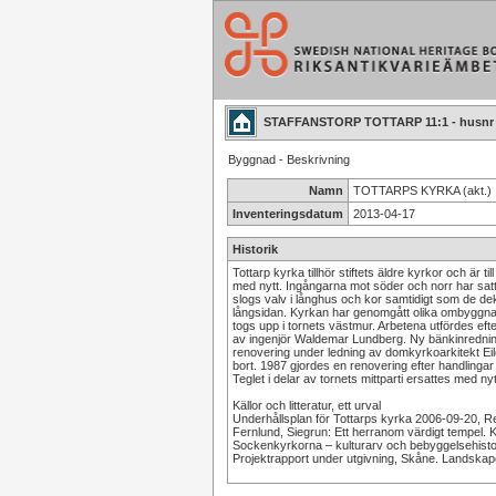
STAFFANSTORP TOTTARP 11:1 - husnr
Byggnad - Beskrivning
Namn
TOTTARPS KYRKA (akt.)
Inventeringsdatum
2013-04-17
Historik
Tottarp kyrka tillhör stiftets äldre kyrkor och är
med nytt. Ingångarna mot söder och norr har satt
slogs valv i långhus och kor samtidigt som de de
långsidan. Kyrkan har genomgått olika ombyggna
togs upp i tornets västmur. Arbetena utfördes eft
av ingenjör Waldemar Lundberg. Ny bänkinredning
renovering under ledning av domkyrkoarkitekt E
bort. 1987 gjordes en renovering efter handling
Teglet i delar av tornets mittparti ersattes med ny
Källor och litteratur, ett urval
Underhållsplan för Tottarps kyrka 2006-09-20, R
Fernlund, Siegrun: Ett herranom värdigt tempel.
Sockenkyrkorna – kulturarv och bebyggelsehistor
Projektrapport under utgivning, Skåne. Landskap