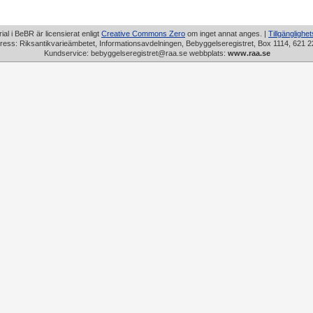
rial i BeBR är licensierat enligt
Creative Commons Zero
om inget annat anges. |
Tillgänglighe
ress: Riksantikvarieämbetet, Informationsavdelningen, Bebyggelseregistret, Box 1114, 621 2
Kundservice: bebyggelseregistret@raa.se webbplats:
www.raa.se