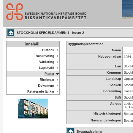
STOCKHOLM SPEGELDAMMEN 1 - husnr 2
Innehåll
Byggnadspresentation
Historik
Namn
Beskrivning
Nybyggnadsår
1954 
Värdering
Län
Stock
Lagskydd
Kommun
Stock
Planer
Landskap
Uppla
Ritningar
Socken
Stock
Dokument
Församling
Hässel
Relaterade länkar
Stift
Stockh
Adress
Lovis
39, L
Historisk kategori
Bosta
Nuvarande kategori
Bosta
Byggnadsplaner